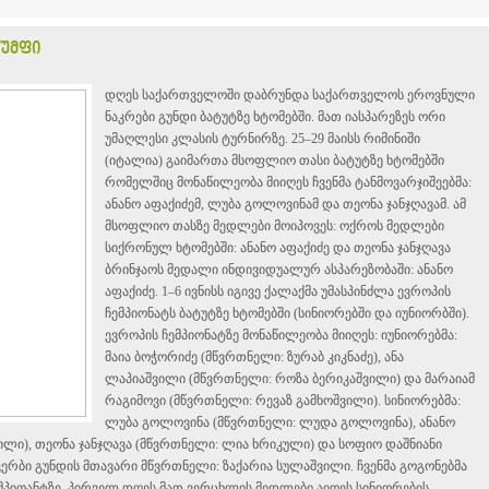
იუმფი
დღეს საქართველოში დაბრუნდა საქართველოს ეროვნული
ნაკრები გუნდი ბატუტზე ხტომებში. მათ იასპარეზეს ორი
უმაღლესი კლასის ტურნირზე. 25–29 მაისს რიმინიში
(იტალია) გაიმართა მსოფლიო თასი ბატუტზე ხტომებში
რომელშიც მონაწილეობა მიიღეს ჩვენმა ტანმოვარჯიშეებმა:
ანანო აფაქიძემ, ლუბა გოლოვინამ და თეონა ჯანჯღავამ. ამ
მსოფლიო თასზე მედლები მოიპოვეს: ოქროს მედლები
სიქრონულ ხტომებში: ანანო აფაქიძე და თეონა ჯანჯღავა
ბრინჯაოს მედალი ინდივიდუალურ ასპარეზობაში: ანანო
აფაქიძე. 1–6 ივნისს იგივე ქალაქმა უმასპინძლა ევროპის
ჩემპიონატს ბატუტზე ხტომებში (სინიორებში და იუნიორბში).
ევროპის ჩემპიონატზე მონაწილეობა მიიღეს: იუნიორებმა:
მაია ბოჭორიძე (მწვრთნელი: ზურაბ კიკნაძე), ანა
ლაპიაშვილი (მწვრთნელი: როზა ბერიკაშვილი) და მარაიამ
რაგიმოვი (მწვრთნელი: რევაზ გამხოშვილი). სინიორებმა:
ლუბა გოლოვინა (მწვრთნელი: ლუდა გოლოვინა), ანანო
ლი), თეონა ჯანჯღავა (მწვრთნელი: ლია ხრიკული) და სოფიო დაშნიანი
ერბი გუნდის მთავარი მწვრთნელი: ზაქარია სულაშვილი. ჩვენმა გოგონებმა
ემპიოანტზე. პირველ დღეს მათ ვერცხლის მედლები აიღეს სინიორების