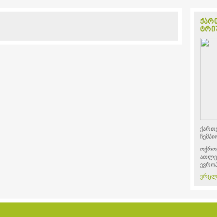
ქარ
ტრიუ
ქართვ
ჩემპი
ოქრო,
ათლე
ევროპ
ვრცლ