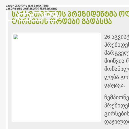
საქართველოს პრეზიდენტმა ო
ღირსების ორდები გადასცა
26 აგვი
პრეზიდე
მარგველ
მიიწვია
მონაწილე
ლუბა გო
ფაჟავა.
ჩემპიონ
პრეზიდე
გირსები
დაჯილდო