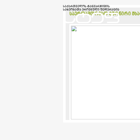
საერთაშორისო ტურნირი მხატვრ