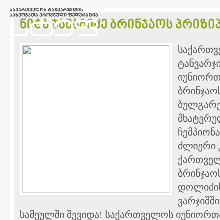
ნიტა ჯამაგიძე ბრინჯაოს პრიზი
საქართვ
ტანვარჯი
იუნიორთ
ბრინჯაო
ბულგარე
მხატვრუ
ჩემპიონა
ძლიერი 
ქართველ
ბრინჯაო
დოლიძის
ვარჯიშშ
სამეულში შევიდა! საქართველოს იუნიორთ