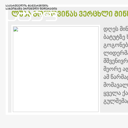
ლუბა გოლოვინას ვერცხლი მინ
დღეს მინ
ბატუტზე 
გოგონებს
ლიდერმა
მშვენივრ
მეორე ა
ამ წარმა
მომავალ
ყველა ქ
გულშემა