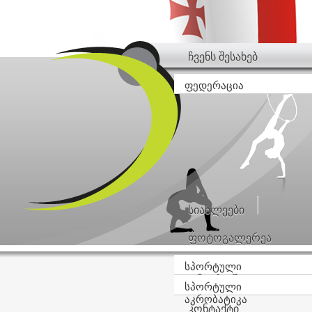
ჩვენს შესახებ
ფედერაცია
სიახლეები
ფოტოგალერეა
სპორტული
ტანვარჯიში
სპორტული
აკრობატიკა
კონტაქტი