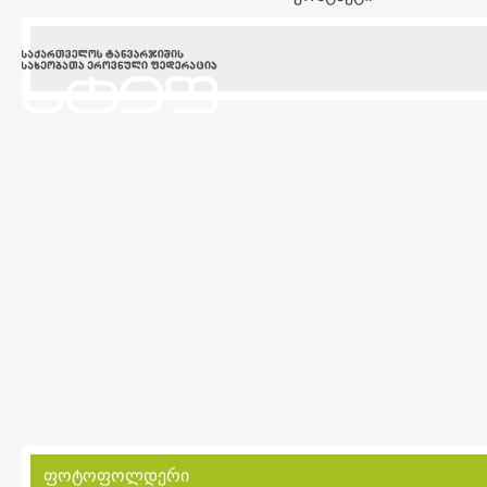
ფოტოფოლდერი