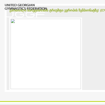
ᲥᲐᲠᲗᲕᲔᲚᲘ ᲑᲐᲢᲣᲢᲘᲡᲢᲔᲑᲘᲡ ᲢᲠᲘᲣᲛᲤᲘ ᲔᲕᲠᲝᲞᲘᲡ ᲩᲔᲛᲞᲘᲝᲜᲐᲢᲖᲔ! (E